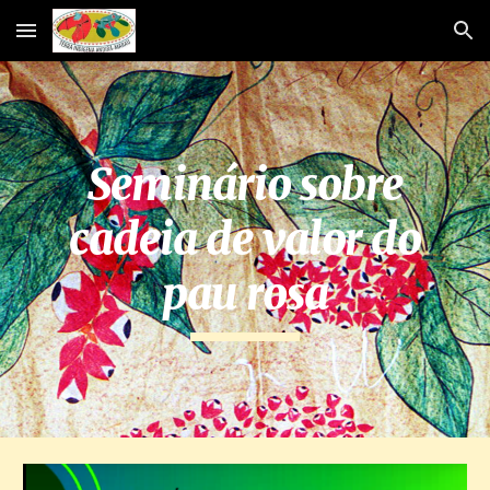
Skip to main content
Skip to navigation
Seminário sobre
cadeia de valor do
pau rosa