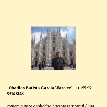
Obadias Batista Garcia Wara cel. ++
+55 92
95148143
comercio justo e solidário / gestão territorial / nãg