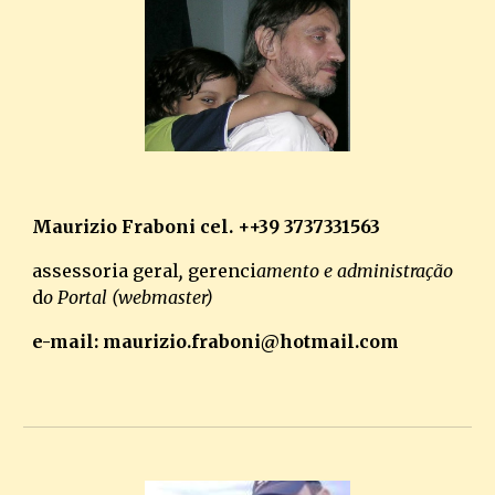
Maurizio Fraboni cel. ++39 3737331563
assessoria geral
,
gerenci
amento e administração
d
o Portal
(webmaster)
e-mail:
maurizio.fraboni
@
hot
mail.com