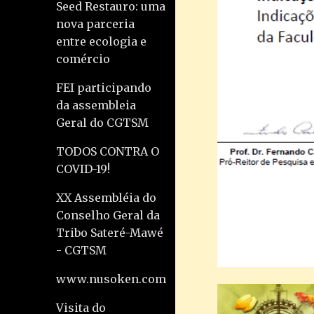
Seed Restauro: uma
nova parceria
entre ecologia e
comércio
FEI participando
da assembleia
Geral do CGTSM
TODOS CONTRA O
COVID-19!
XX Assembléia do
Conselho Geral da
Tribo Sateré-Mawé
- CGTSM
www.nusoken.com
Visita do