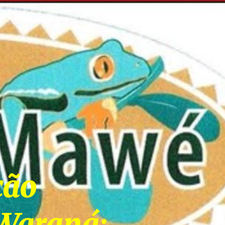
ion
ão 
Waraná: 