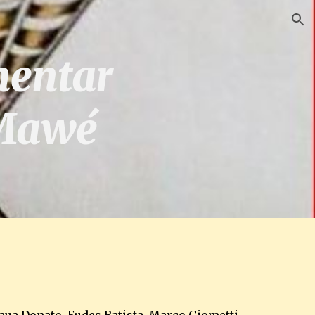
ion
mentar 
-Mawé