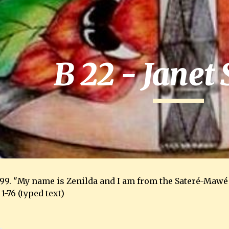
ip to main content
Skip to navigat
B 22 - Janet
999. "My name is Zenilda and I am from the Sateré-Mawé 
1-76 (typed text)