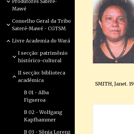
Produtores Sateré-
Mawé
Conselho Geral da Tribo
Sateré-Mawé - CGTSM
Livre Academia do Wará
I secção: patrimônio
histórico-cultural
II secção: biblioteca
acadêmica
SMITH, Janet. 19
B 01 - Alba
Figueroa
B 02 - Wolfgang
Kapfhammer
B 03 - Sônia Lorenz