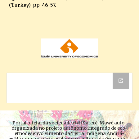
(Turkey), pp. 46-57.
Portal oficial da sociedade civil Sateré-Mawé auto-
organizada no projeto autônomo integrado de eco-
etnodesenvolvimento da Terra Indígena Andirá-
Marau, santuário ecológico e cultural do Guaraná