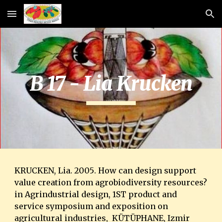
Skip to main content
Skip to navigation
B 17 - Lia Krucken
KRUCKEN, Lia. 2005
. 
How can design support 
value creation from agrobiodiversity resources? 
in Agrindustrial design, 1ST product and 
service symposium and exposition on 
agricultural industries,  KÜTÜPHANE, Izmir 