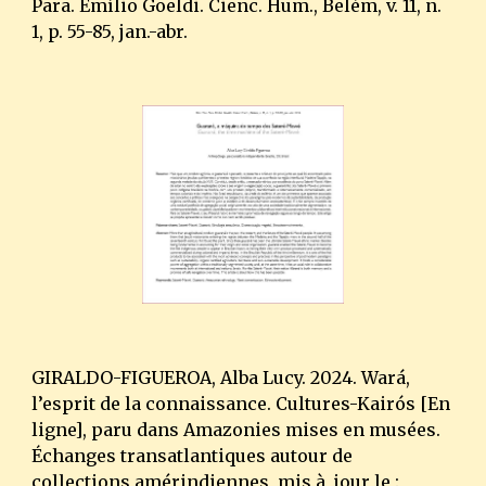
Para. Emílio Goeldi. Cienc. Hum., Belém, v. 11, n.
1, p. 55-85, jan.-abr.
GIRALDO-FIGUEROA, Alba Lucy. 20
24. Wará,
l’esprit de la connaissance. Cultures-Kairós [En
ligne], paru dans Amazonies mises en musées.
Échanges transatlantiques autour de
collections amérindiennes, mis à jour le :