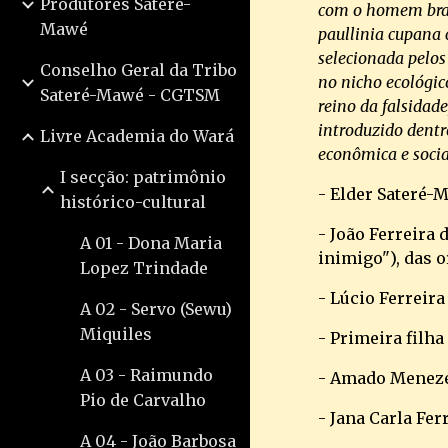
Produtores Sateré-
com o homem branc
Mawé
paullinia cupana c
selecionada pelos
Conselho Geral da Tribo
no nicho ecológic
Sateré-Mawé - CGTSM
reino da falsidade
introduzido dentro
Livre Academia do Wará
econômica e soci
I secção: patrimônio
- Elder Sateré-
histórico-cultural
- João Ferreira 
A 01 - Dona Maria
inimigo"), das 
Lopez Trindade
- Lúcio Ferreir
A 02 - Servo (Sewu)
Miquiles
- Primeira filh
A 03 - Raimundo
- Amado Menezes
Pio de Carvalho
- Jana Carla Fer
A 04 - João Barbosa