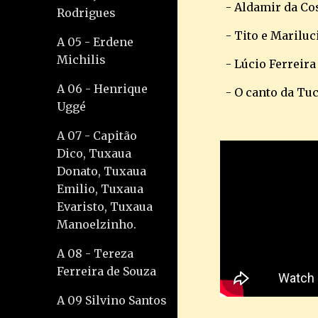
- Aldamir da Cos
Rodrigues
- Tito e Marilu
A 05 - Erdene
Michilis
- Lúcio Ferreir
A 06 - Henrique
- O canto da Tu
Uggé
A 07 - Capitão
Dico, Tuxaua
Donato, Tuxaua
Emilio, Tuxaua
Evaristo, Tuxaua
Manoelzinho.
A 08 - Tereza
Ferreira de Souza
A 09 Silvino Santos