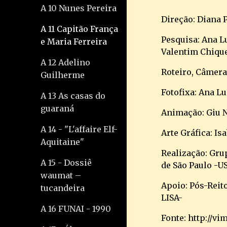
A 10 Nunes Pereira
Direção: Diana
A 11 Capitão França
Pesquisa: Ana L
e Maria Ferreira
Valentim Chique
A 12 Adelino
Roteiro, Câmera
Guilherme
Fotofixa: Ana L
A 13 As casas do
guaraná
Animação: Giu 
A 14 - "L'affaire Elf-
Arte Gráfica: I
Aquitaine"
Realização: Gru
A 15 - Dossiê
de São Paulo -U
waumat –
Apoio: Pós-Reit
tucandeira
LISA-
A 16 FUNAI - 1990
Fonte: http://v