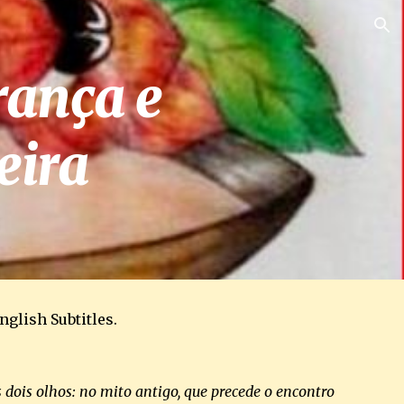
ion
ança e 
eira
nglish Subtitles.
 dois olhos: no mito antigo, que precede o encontro 