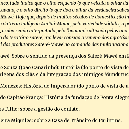
o, tudo indica que o olho esquerdo (o que veicula o olhar da f
upana, e o olho direito (o que doa o olhar da verdadeira sabedo
 Mawé. Hoje que, depois de muitos séculos de domesticação ind
o da Terra Indígena Andirá-Marau, pela variedade sórbilis, o p
, acaba sendo interpretado pelo "guaraná cultivado pelos não ín
 do território sateré, iria levar consigo o veneno dos agrotóxic
al dos produtores Sateré-Mawé ao comando das multinacionai
Mawé: Sobre o sentido da presença dos Sateré-Mawé em P
de Souza (João Canarinho): História (do ponto de vista d
origens dos clãs e da integração dos inimigos Munduru
a Menezes: História do Imperador (do ponto de vista de 
a do Capitão França: História da fundação de Ponta Alegr
 Filho: sobre a gestão do contato.
reira Miquiles: sobre a Casa de Trânsito de Parintins.