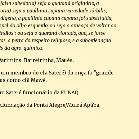
alsa sabedoria) seja o guaraná originário, a 
ria) seja a paullinia cupana variedade sórbilis, 
ígena, a paullinia cupana cupana foi substituída, 
apel do olho esquerdo, ou seja a ameaça de voltar ao 
dios": ou seja o guaraná clonado, que, se fosse 
os, a perta do respeito religioso, e a subordenação 
s da agro-química.
arintins, Barreirinha, Maués.
e um membro do clã Sateré) da onça (o "grande 
cus como clã Mawé.
um Sateré funcionário da FUNAI).
e.fundação da Ponta Alegre/Muirá Apá'ra,