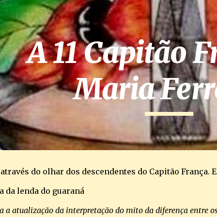
ip to main content
Skip to navigat
A 11 Capitão Fr
Maria Ferr
 através do olhar dos descendentes do Capitão França. E
va da lenda do guaraná
a a atualização da interpretação do mito da diferença entre os